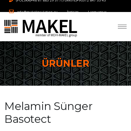
(POLSKA)+48 61 883 29 51 / (TURKIYE)+90312 847 53 43
info@makelinsulation.eu
İletişim
Language
member of MDH-MAKEL group
ÜRÜNLER
Melamin Sünger
Basotect