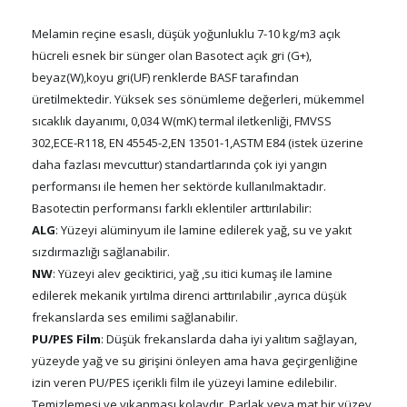
Melamin reçine esaslı, düşük yoğunluklu 7-10 kg/m3 açık
hücreli esnek bir sünger olan Basotect açık gri (G+),
beyaz(W),koyu gri(UF) renklerde BASF tarafından
üretilmektedir. Yüksek ses sönümleme değerleri, mükemmel
sıcaklık dayanımı, 0,034 W(mK) termal iletkenliği, FMVSS
302,ECE-R118, EN 45545-2,EN 13501-1,ASTM E84 (istek üzerine
daha fazlası mevcuttur) standartlarında çok iyi yangın
performansı ile hemen her sektörde kullanılmaktadır.
Basotectin performansı farklı eklentiler arttırılabilir:
ALG
: Yüzeyi alüminyum ile lamine edilerek yağ, su ve yakıt
sızdırmazlığı sağlanabilir.
NW
: Yüzeyi alev geciktirici, yağ ,su itici kumaş ile lamine
edilerek mekanik yırtılma direnci arttırılabilir ,ayrıca düşük
frekanslarda ses emilimi sağlanabilir.
PU/PES Film
: Düşük frekanslarda daha iyi yalıtım sağlayan,
yüzeyde yağ ve su girişini önleyen ama hava geçirgenliğine
izin veren PU/PES içerikli film ile yüzeyi lamine edilebilir.
Temizlemesi ve yıkanması kolaydır. Parlak veya mat bir yüzey