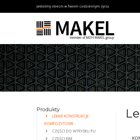
Jesteśmy obecni w Twoim codziennym życiu
member of MDH-MAKEL group
Le
Produkty
LEKKIE KONSTRUKCJE
KOMPOZYTOWE
CZĘŚCI DO WTRYSKU PU
KO
CZĘŚCI RIM