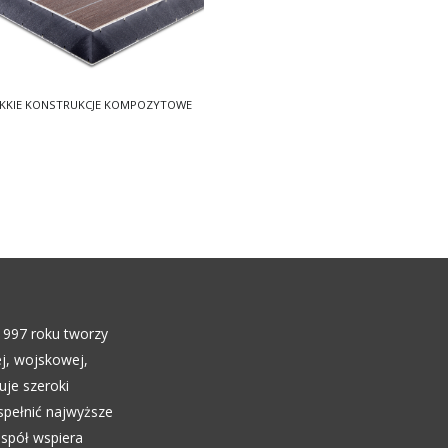
EKKIE KONSTRUKCJE KOMPOZYTOWE
1997 roku tworzy
j, wojskowej,
uje szeroki
spełnić najwyższe
espół wspiera