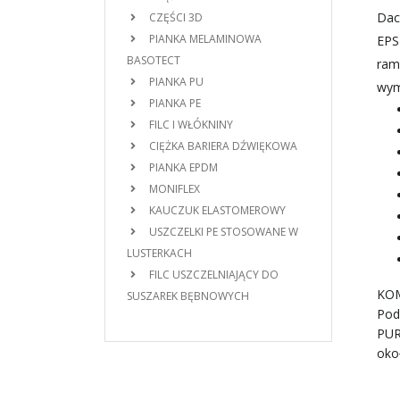
Dac
CZĘŚCI 3D
PIANKA MELAMINOWA
EPS
BASOTECT
ram
PIANKA PU
wym
PIANKA PE
FILC I WŁÓKNINY
CIĘŻKA BARIERA DŹWIĘKOWA
PIANKA EPDM
MONIFLEX
KAUCZUK ELASTOMEROWY
USZCZELKI PE STOSOWANE W
LUSTERKACH
FILC USZCZELNIAJĄCY DO
KO
SUSZAREK BĘBNOWYCH
Pod
PUR
okoł