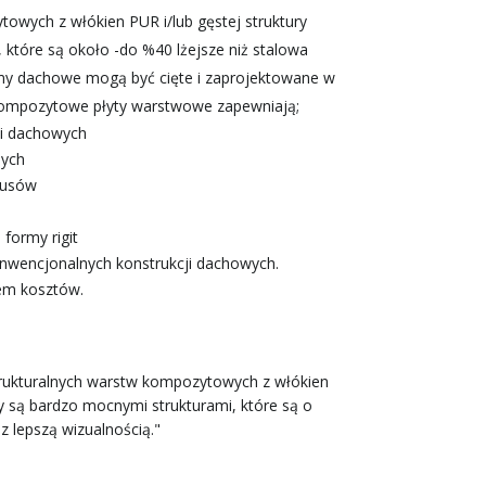
towych z włókien PUR i/lub gęstej struktury
, które są około -do %40 lżejsze niż stalowa
emy dachowe mogą być cięte i zaprojektowane w
e kompozytowe płyty warstwowe zapewniają;
ji dachowych
nych
busów
formy rigit
onwencjonalnych konstrukcji dachowych.
iem kosztów.
) strukturalnych warstw kompozytowych z włókien
my są bardzo mocnymi strukturami, które są o
z lepszą wizualnością."