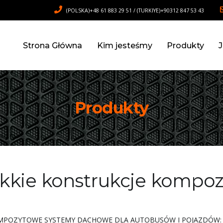
(POLSKA)+48 61 883 29 51 / (TURKIYE)+90312 847 53 43
Strona Główna
Kim jesteśmy
Produkty
Produkty
kkie konstrukcje kompo
MPOZYTOWE SYSTEMY DACHOWE DLA AUTOBUSÓW I POJAZDÓW: