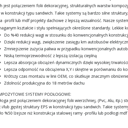
h jest połączeniem folii dekoracyjnej, strukturalnych warstw kompozy
 w konstrukcji typu sandwich. Takie systemy są bardzo silne struktury
a -profil lub mdf projekty dachowe z lepszą wizualność. Nasze syst
aganym kształcie i stylu spełniających określone standardy. Lekki
Do %40 redukcji wagi w stosunku do konwencjonalnych konstrukc
Dzięki redukcji wagi, zwiększenie zasięgu km autobusów elektrycz
Zmniejszenie zużycia paliwa w przypadku konwencjonalnych auto
Niską termoprzewodność z lepszą izolacją cieplną
Lepsza absorpcja obciążeń dynamicznych dzięki wysokiej trwałości 
Lepsza odporność na obciążenia X,Y i skrętne w porównaniu do k
Krótszy czas montażu w linii OEM, co skutkuje znacznym obniżen
Zdolność produkcyjna do 18 metrów dachu
MPOZYTOWE SYSTEMY PODŁOGOWE:
łoga jest połączeniem dekoracyjnej folii wierzchniej, (Pvc, Alu, itp.
 i/lub gęstej struktury EPS w konstrukcji typu sandwich. Takie syste
o %50 lżejsze niż konstrukcja stalowej ramy -profilu lub podłogi mdf 