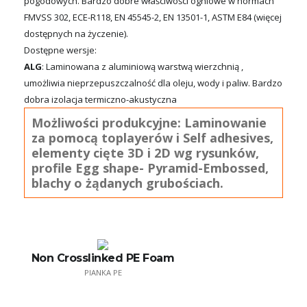
pogodowych. Bardzo dobre właściwości ogniowe w normach
FMVSS 302, ECE-R118, EN 45545-2, EN 13501-1, ASTM E84 (więcej
dostępnych na życzenie).
Dostępne wersje:
ALG
: Laminowana z aluminiową warstwą wierzchnią ,
umożliwia nieprzepuszczalność dla oleju, wody i paliw. Bardzo
dobra izolacja termiczno-akustyczna
Możliwości produkcyjne: Laminowanie
za pomocą toplayerów i Self adhesives,
elementy cięte 3D i 2D wg rysunków,
profile Egg shape- Pyramid-Embossed,
blachy o żądanych grubościach.
Non Crosslinked PE Foam
PIANKA PE