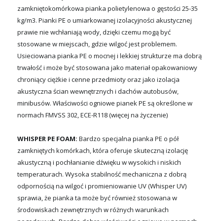
zamkniętokomórkowa pianka polietylenowa o gęstości 25-35
kg/m3. Pianki PE o umiarkowanej izolacyjności akustycznej
prawie nie wchłaniają wody, dzięki czemu mogą być
stosowane w miejscach, gdzie wilgoć jest problemem.
Usieciowana pianka PE o mocnej i lekkiej strukturze ma dobrą
trwałość i może być stosowana jako materiał opakowaniowy
chroniący ciężkie i cenne przedmioty oraz jako izolacja
akustyczna ścian wewnętrznych i dachów autobusów,
minibusów. Właściwości ogniowe pianek PE są określone w
normach FMVSS 302, ECE-R118 (więcej na życzenie)
WHISPER PE FOAM:
Bardzo specjalna pianka PE o pół
zamkniętych komórkach, która oferuje skuteczną izolację
akustyczną i pochłanianie dźwięku w wysokich i niskich
temperaturach. Wysoka stabilność mechaniczna z dobrą
odpornością na wilgoć i promieniowanie UV (Whisper UV)
sprawia, że pianka ta może być również stosowana w
środowiskach zewnętrznych w różnych warunkach