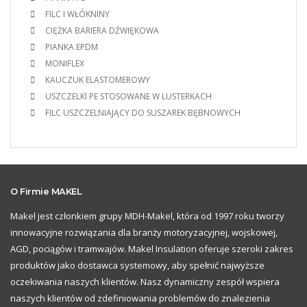
FILC I WŁÓKNINY
CIĘŻKA BARIERA DŹWIĘKOWA
PIANKA EPDM
MONIFLEX
KAUCZUK ELASTOMEROWY
USZCZELKI PE STOSOWANE W LUSTERKACH
FILC USZCZELNIAJĄCY DO SUSZAREK BĘBNOWYCH
O Firmie MAKEL
Makel jest członkiem grupy MDH-Makel, która od 1997 roku tworzy
innowacyjne rozwiązania dla branży motoryzacyjnej, wojskowej,
AGD, pociągów i tramwajów. Makel Insulation oferuje szeroki zakres
produktów jako dostawca systemowy, aby spełnić najwyższe
oczekiwania naszych klientów. Nasz dynamiczny zespół wspiera
naszych klientów od zdefiniowania problemów do znalezienia