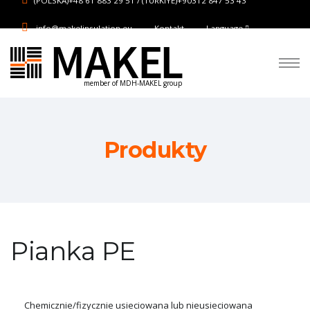
(POLSKA)+48 61 883 29 51 / (TURKIYE)+90312 847 53 43
info@makelinsulation.eu
Kontakt
Language
member of MDH-MAKEL group
Produkty
Pianka PE
Chemicznie/fizycznie usieciowana lub nieusieciowana